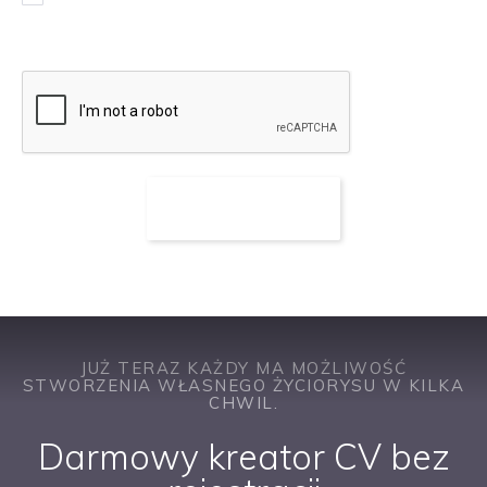
ofert pracy
JUŻ TERAZ KAŻDY MA MOŻLIWOŚĆ
STWORZENIA WŁASNEGO ŻYCIORYSU W KILKA
CHWIL.
Darmowy kreator CV bez