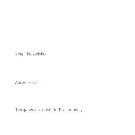
Aplikuj na to
stanowisko
ZAWSZE BEZPŁATNIE I BEZ REJESTRACJI