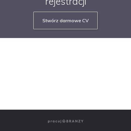
rejestracji
Stwórz darmowe CV
NASZE SERWISY BRANŻOWE
PRACUJ W IT
PRACUJ W SPRZEDAŻY
PRACUJ W FINANSACH
PRACUJ W HR
PRACUJ W MEDIACH
PRACUJ W MARKETINGU