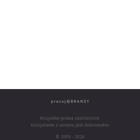
NASZE SERWISY BRANŻOWE
PRACUJ W IT
PRACUJ W SPRZEDAŻY
PRACUJ W FINANSACH
PRACUJ W HR
PRACUJ W MEDIACH
PRACUJ W MARKETINGU
Wszystkie prawa zastrzeżone.
Korzystanie z serwisu jest dobrowolne.
© 2009 - 2026