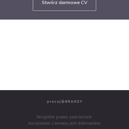
Stwórz darmowe CV
NASZE SERWISY BRANŻOWE
PRACUJ W IT
PRACUJ W SPRZEDAŻY
PRACUJ W FINANSACH
PRACUJ W HR
PRACUJ W MEDIACH
PRACUJ W MARKETINGU
Wszystkie prawa zastrzeżone.
Korzystanie z serwisu jest dobrowolne.