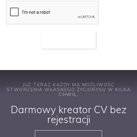
JUŻ TERAZ KAŻDY MA MOŻLIWOŚĆ
STWORZENIA WŁASNEGO ŻYCIORYSU W KILKA
CHWIL.
Darmowy kreator CV bez
rejestracji