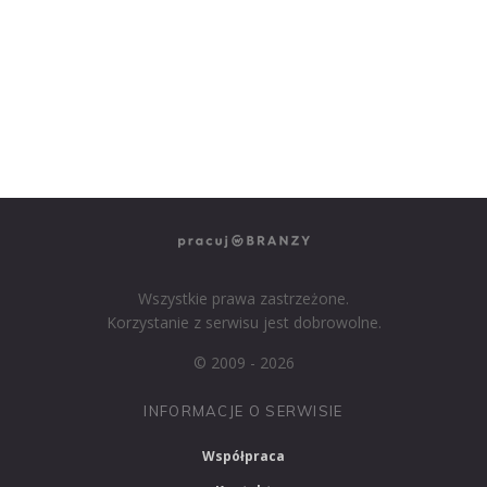
PRACUJ W SPRZEDAŻY
PRACUJ W FINANSACH
PRACUJ W HR
PRACUJ W MEDIACH
PRACUJ W MARKETINGU
Wszystkie prawa zastrzeżone.
Korzystanie z serwisu jest dobrowolne.
© 2009 - 2026
INFORMACJE O SERWISIE
Współpraca