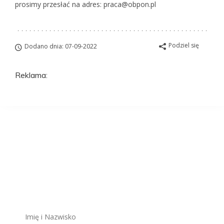
prosimy przesłać na adres: praca@obpon.pl
Podziel się
Dodano dnia: 07-09-2022
Reklama:
Aplikuj na to
stanowisko
ZAWSZE BEZPŁATNIE I BEZ REJESTRACJI