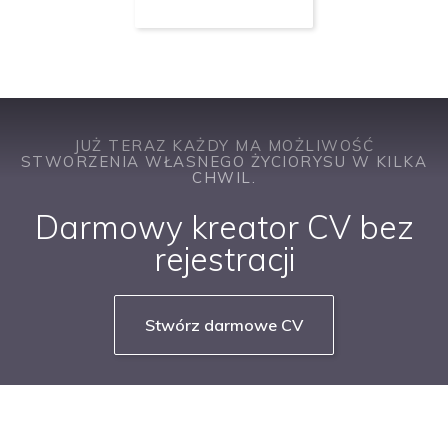
JUŻ TERAZ KAŻDY MA MOŻLIWOŚĆ
STWORZENIA WŁASNEGO ŻYCIORYSU W KILKA
CHWIL.
Darmowy kreator CV bez
rejestracji
Stwórz darmowe CV
NASZE SERWISY BRANŻOWE
PRACUJ W IT