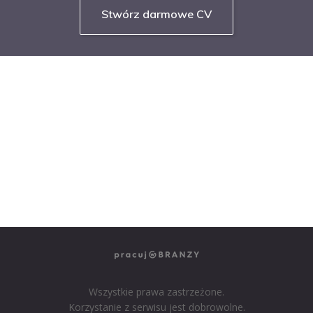
Stwórz darmowe CV
NASZE SERWISY BRANŻOWE
PRACUJ W IT
PRACUJ W SPRZEDAŻY
PRACUJ W FINANSACH
PRACUJ W HR
PRACUJ W MEDIACH
PRACUJ W MARKETINGU
Wszystkie prawa zastrzeżone.
Korzystanie z serwisu jest dobrowolne.