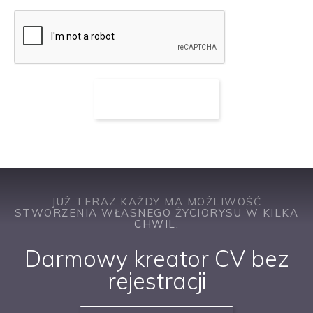
JUŻ TERAZ KAŻDY MA MOŻLIWOŚĆ
STWORZENIA WŁASNEGO ŻYCIORYSU W KILKA
CHWIL.
Darmowy kreator CV bez
rejestracji