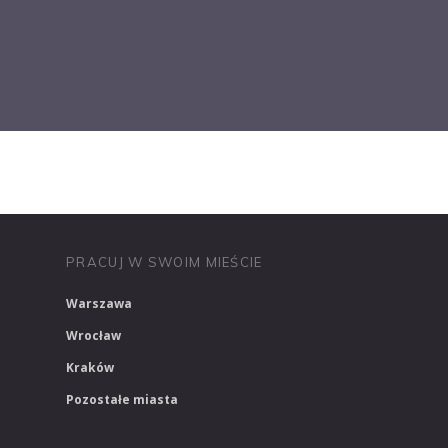
PRACUJ W MEDIACH
PRACUJ W MARKETINGU
PRACUJ W SWOIM MIEŚCIE
Warszawa
Wrocław
Kraków
Pozostałe miasta