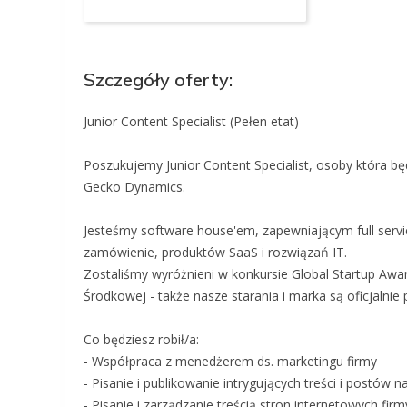
Szczegóły oferty:
Junior Content Specialist (Pełen etat)
Poszukujemy Junior Content Specialist, osoby która bę
Gecko Dynamics.
Jesteśmy software house'em, zapewniającym full servi
zamówienie, produktów SaaS i rozwiązań IT.
Zostaliśmy wyróżnieni w konkursie Global Startup Awa
Środkowej - także nasze starania i marka są oficjalnie 
Co będziesz robił/a:
- Współpraca z menedżerem ds. marketingu firmy
- Pisanie i publikowanie intrygujących treści i postów n
- Pisanie i zarządzanie treścią stron internetowych fir