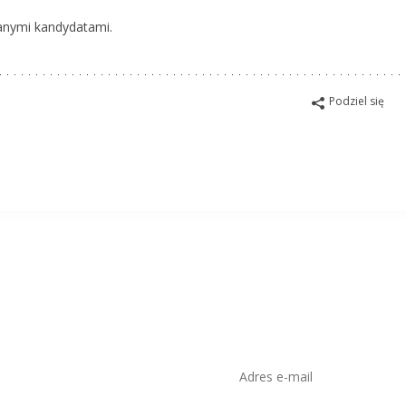
anymi kandydatami.
Podziel się
isko