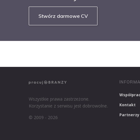
Stwórz darmowe CV
NASZE SERWISY BRANŻOWE
PRACUJ W IT
INFORMA
Współpra
Wszystkie prawa zastrzeżone.
Kontakt
Korzystanie z serwisu jest dobrowolne.
Partnerzy
© 2009 - 2026