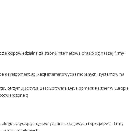
dzie odpowiedzialna za stronę internetowa oraz blog naszej firmy -
ce development aplikacji internetowych i mobilnych, systemów na
rds, otrzymując tytuł Best Software Development Partner w Europie
potwierdzone ;)
a blogu dotyczących głównych linii usługowych i specjalizacji firmy
my i stron docelowych