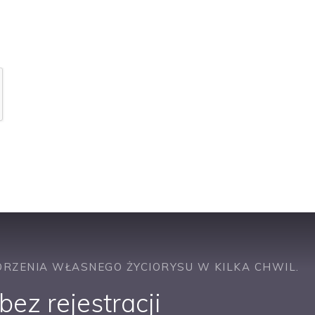
ch danych osobowych
(rozwiń)
.
awie podobnych ofert pracy
RZENIA WŁASNEGO ŻYCIORYSU W KILKA CHWIL.
ez rejestracji