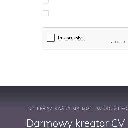
Wyrażam zgodę na przetwarzanie moi
Chcę otrzymywać powiadomienia w spr
JUŻ TERAZ KAŻDY MA MOŻLIWOŚĆ STWO
Darmowy kreator CV b