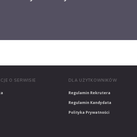
PRACUJ W SPRZEDAŻY
PRACUJ W FINANSACH
PRACUJ W HR
CJE O SERWISIE
DLA UŻYTKOWNIKÓW
ca
Regulamin Rekrutera
Regulamin Kandydata
Polityka Prywatności