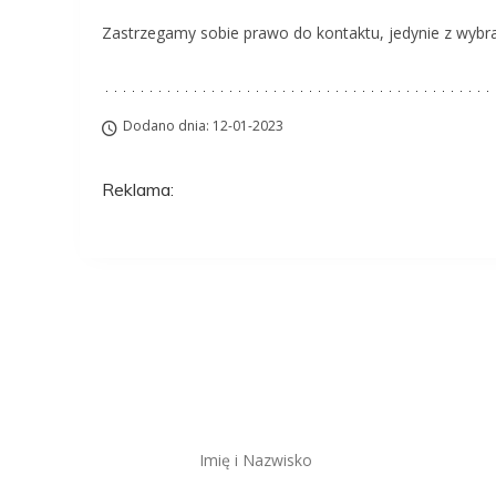
Zastrzegamy sobie prawo do kontaktu, jedynie z wybr
Dodano dnia: 12-01-2023
Reklama:
Aplikuj na to stanow
ZAWSZE BEZPŁATNIE I BEZ REJESTRACJI