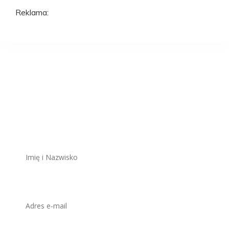
Reklama:
Aplikuj na to
stanowisko
ZAWSZE BEZPŁATNIE I BEZ REJESTRACJI