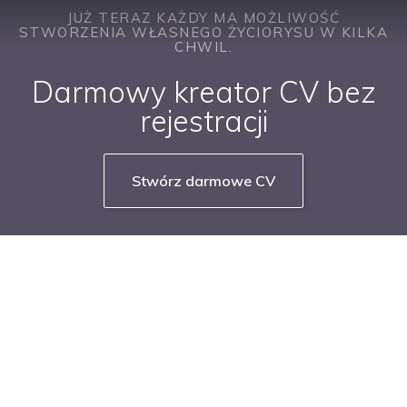
JUŻ TERAZ KAŻDY MA MOŻLIWOŚĆ
STWORZENIA WŁASNEGO ŻYCIORYSU W KILKA
CHWIL.
Darmowy kreator CV bez
rejestracji
Stwórz darmowe CV
NASZE SERWISY BRANŻOWE
PRACUJ W IT
PRACUJ W SPRZEDAŻY
PRACUJ W FINANSACH
PRACUJ W HR
PRACUJ W MEDIACH