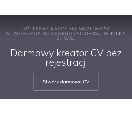
JUŻ TERAZ KAŻDY MA MOŻLIWOŚĆ
STWORZENIA WŁASNEGO ŻYCIORYSU W KILKA
CHWIL.
Darmowy kreator CV bez
rejestracji
Stwórz darmowe CV
NASZE SERWISY BRANŻOWE
PRACUJ W IT
PRACUJ W SPRZEDAŻY
PRACUJ W FINANSACH