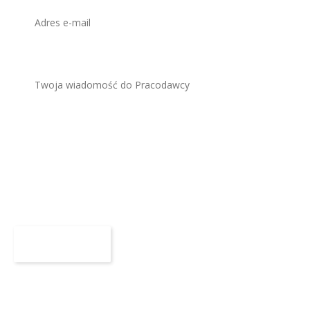
Załącz CV
Maksymalny rozmiar 3 MB, format DOC, PDF, RTF lub ODT