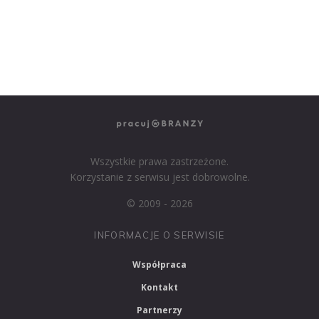
PRACUJ W HR
PRACUJ W MEDIACH
PRACUJ W MARKETINGU
Wszystkie prawa zastrzeżone.
Korzystanie z serwisu jest dobrowolne.
© 2009 - 2026
INFORMACJE O SERWISIE
Współpraca
Kontakt
Partnerzy