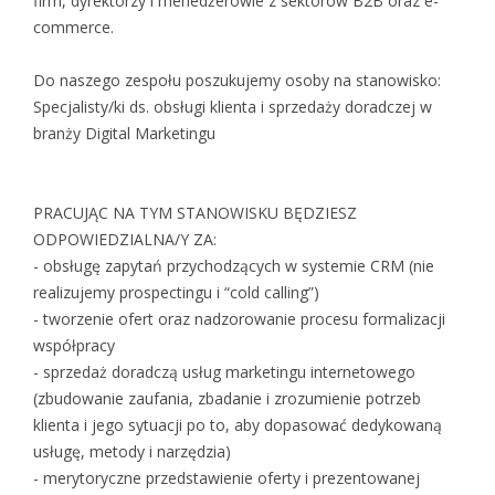
firm, dyrektorzy i menedżerowie z sektorów B2B oraz e-
commerce.
Do naszego zespołu poszukujemy osoby na stanowisko:
Specjalisty/ki ds. obsługi klienta i sprzedaży doradczej w
branży Digital Marketingu
PRACUJĄC NA TYM STANOWISKU BĘDZIESZ
ODPOWIEDZIALNA/Y ZA:
- obsługę zapytań przychodzących w systemie CRM (nie
realizujemy prospectingu i “cold calling”)
- tworzenie ofert oraz nadzorowanie procesu formalizacji
współpracy
- sprzedaż doradczą usług marketingu internetowego
(zbudowanie zaufania, zbadanie i zrozumienie potrzeb
klienta i jego sytuacji po to, aby dopasować dedykowaną
usługę, metody i narzędzia)
- merytoryczne przedstawienie oferty i prezentowanej