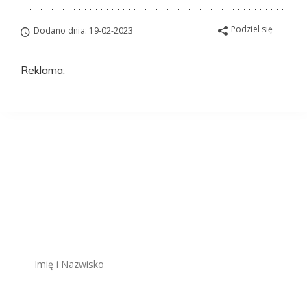
Podziel się
Dodano dnia: 19-02-2023
Reklama:
Aplikuj na to
stanowisko
ZAWSZE BEZPŁATNIE I BEZ REJESTRACJI