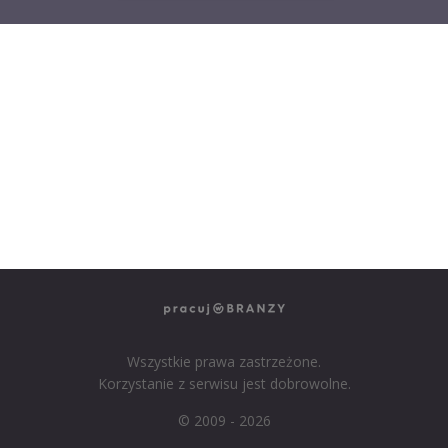
NASZE SERWISY BRANŻOWE
PRACUJ W IT
PRACUJ W SPRZEDAŻY
PRACUJ W FINANSACH
PRACUJ W HR
PRACUJ W MEDIACH
PRACUJ W MARKETINGU
Wszystkie prawa zastrzeżone.
Korzystanie z serwisu jest dobrowolne.
© 2009 - 2026