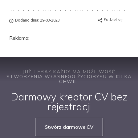
Podziel się
Dodano dnia: 29-03-2023
Reklama:
JUŻ TERAZ KAŻDY MA MOŻLIWOŚĆ
STWORZENIA WŁASNEGO ŻYCIORYSU W KILKA
CHWIL.
Darmowy kreator CV bez
rejestracji
Stwórz darmowe CV