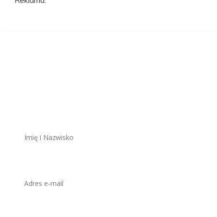
Reklama:
Aplikuj na to
stanowisko
ZAWSZE BEZPŁATNIE I BEZ REJESTRACJI