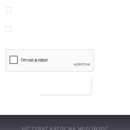
Wyrażam zgodę na przetwarzanie moich danych
osobowych
(rozwiń)
.
Chcę otrzymywać powiadomienia w sprawie podobnych
ofert pracy
JUŻ TERAZ KAŻDY MA MOŻLIWOŚĆ