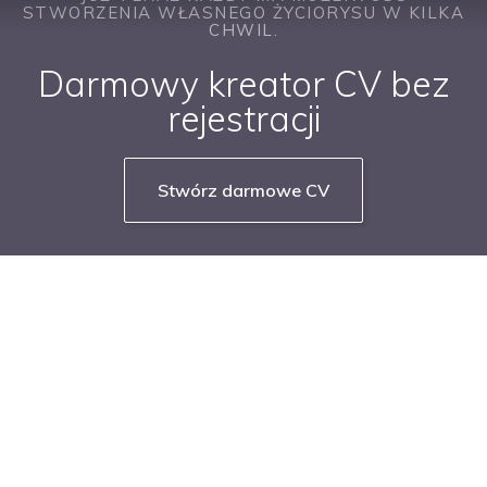
STWORZENIA WŁASNEGO ŻYCIORYSU W KILKA
CHWIL.
Darmowy kreator CV bez
rejestracji
Stwórz darmowe CV
NASZE SERWISY BRANŻOWE
PRACUJ W IT
PRACUJ W SPRZEDAŻY
PRACUJ W FINANSACH
PRACUJ W HR
PRACUJ W MEDIACH
PRACUJ W MARKETINGU