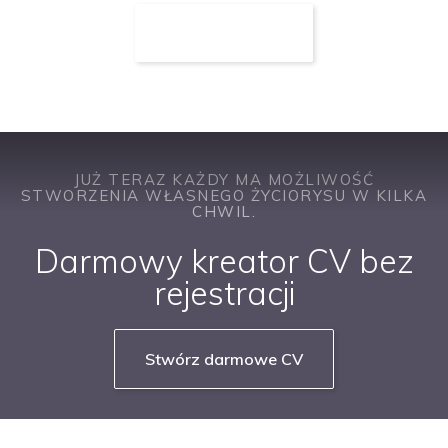
JUŻ TERAZ KAŻDY MA MOŻLIWOŚĆ
STWORZENIA WŁASNEGO ŻYCIORYSU W KILKA
CHWIL.
Darmowy kreator CV bez
rejestracji
Stwórz darmowe CV