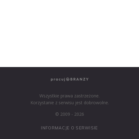
NASZE SERWISY BRANŻOWE
PRACUJ W IT
PRACUJ W SPRZEDAŻY
PRACUJ W FINANSACH
PRACUJ W HR
PRACUJ W MEDIACH
PRACUJ W MARKETINGU
Wszystkie prawa zastrzeżone.
Korzystanie z serwisu jest dobrowolne.
© 2009 - 2026
INFORMACJE O SERWISIE