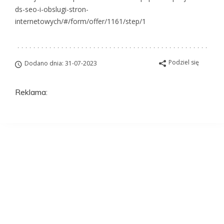
ds-seo-i-obslugi-stron-
internetowych/#/form/offer/1161/step/1
Podziel się
Dodano dnia: 31-07-2023
Reklama:
Aplikuj na to
stanowisko
ZAWSZE BEZPŁATNIE I BEZ REJESTRACJI