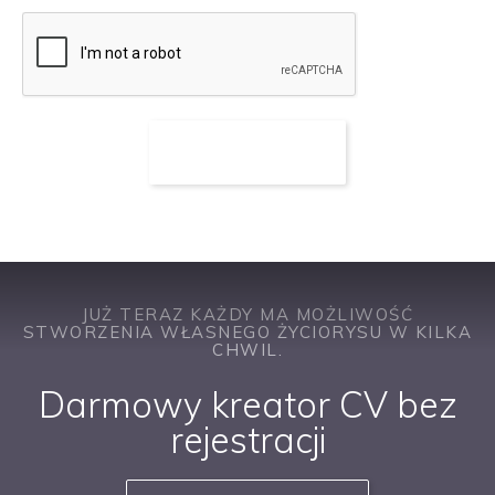
JUŻ TERAZ KAŻDY MA MOŻLIWOŚĆ
STWORZENIA WŁASNEGO ŻYCIORYSU W KILKA
CHWIL.
Darmowy kreator CV bez
rejestracji