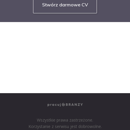
Stwórz darmowe CV
NASZE SERWISY BRANŻOWE
PRACUJ W IT
PRACUJ W SPRZEDAŻY
PRACUJ W FINANSACH
PRACUJ W HR
PRACUJ W MEDIACH
PRACUJ W MARKETINGU
Wszystkie prawa zastrzeżone.
Korzystanie z serwisu jest dobrowolne.