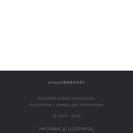
NASZE SERWISY BRANŻOWE
PRACUJ W IT
PRACUJ W SPRZEDAŻY
PRACUJ W FINANSACH
PRACUJ W HR
PRACUJ W MEDIACH
PRACUJ W MARKETINGU
Wszystkie prawa zastrzeżone.
Korzystanie z serwisu jest dobrowolne.
© 2009 - 2026
INFORMACJE O SERWISIE