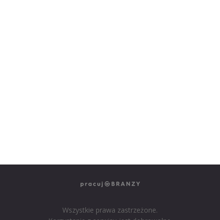
NASZE SERWISY BRANŻOWE
PRACUJ W IT
PRACUJ W SPRZEDAŻY
PRACUJ W FINANSACH
PRACUJ W HR
PRACUJ W MEDIACH
PRACUJ W MARKETINGU
Wszystkie prawa zastrzeżone.