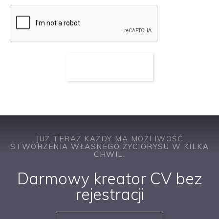
JUŻ TERAZ KAŻDY MA MOŻLIWOŚĆ
STWORZENIA WŁASNEGO ŻYCIORYSU W KILKA
CHWIL.
Darmowy kreator CV bez
rejestracji