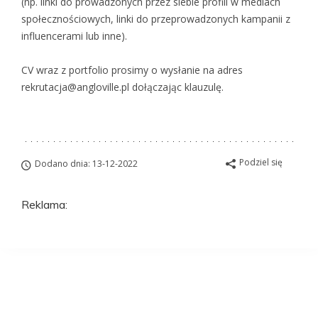
(np. linki do prowadzonych przez siebie profili w mediach
społecznościowych, linki do przeprowadzonych kampanii z
influencerami lub inne).
CV wraz z portfolio prosimy o wysłanie na adres
rekrutacja@angloville.pl dołączając klauzulę.
Podziel się
Dodano dnia: 13-12-2022
Reklama:
Aplikuj na to