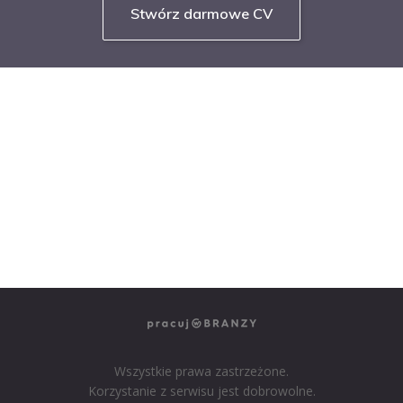
Stwórz darmowe CV
NASZE SERWISY BRANŻOWE
PRACUJ W IT
PRACUJ W SPRZEDAŻY
PRACUJ W FINANSACH
PRACUJ W HR
PRACUJ W MEDIACH
PRACUJ W MARKETINGU
Wszystkie prawa zastrzeżone.
Korzystanie z serwisu jest dobrowolne.