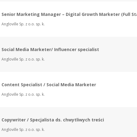
Senior Marketing Manager – Digital Growth Marketer (Full St
Angloville Sp. z o.o. sp. k.
Social Media Marketer/ Influencer specialist
Angloville Sp. z o.o. sp. k.
Content Specialist / Social Media Marketer
Angloville Sp. z o.o. sp. k.
Copywriter / Specjalista ds. chwytliwych treści
Angloville Sp. z o.o. sp. k.