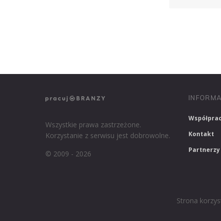
NASZE SERWISY BRANŻOWE
PRACUJ W IT
INFORMA
Współpra
Wszystkie prawa zastrzeżone.
Kontakt
Korzystanie z serwisu jest dobrowolne.
Partnerzy
© 2009 - 2026
Strona korzys