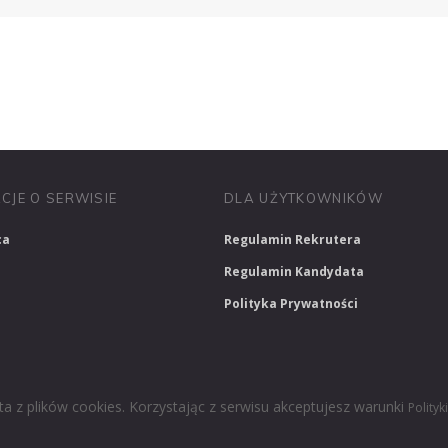
PRACUJ W SPRZEDAŻY
PRACUJ W FINANSACH
PRACUJ W HR
CJE O SERWISIE
DLA UŻYTKOWNIKÓW
ca
Regulamin Rekrutera
Regulamin Kandydata
Polityka Prywatności
ta z plików cookies. Korzystając z serwisu akceptujesz warunki
Polityk