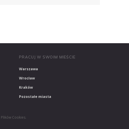
PRACUJ W MEDIACH
PRACUJ W MARKETINGU
PRACUJ W SWOIM MIEŚCIE
Warszawa
Wrocław
Kraków
Pozostałe miasta
.
i Plików Cookies