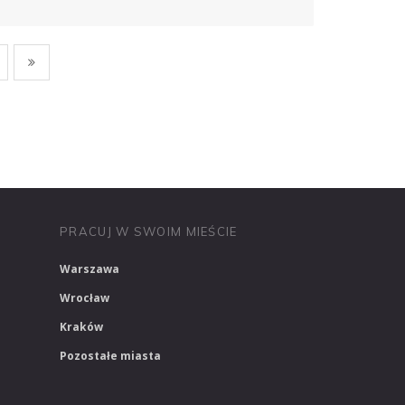
PRACUJ W MEDIACH
PRACUJ W MARKETINGU
PRACUJ W SWOIM MIEŚCIE
Warszawa
Wrocław
Kraków
Pozostałe miasta