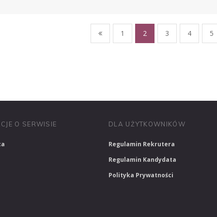
1
2
3
4
5
PRACUJ W SPRZEDAŻY
PRACUJ W FINANSACH
PRACUJ W HR
CJE O SERWISIE
DLA UŻYTKOWNIKÓW
ca
Regulamin Rekrutera
Regulamin Kandydata
Polityka Prywatności