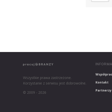
NASZE SERWISY BRANŻOWE
PRACUJ W IT
INFORMA
Współpra
Wszystkie prawa zastrzeżone.
Kontakt
Korzystanie z serwisu jest dobrowolne.
Partnerzy
© 2009 - 2026