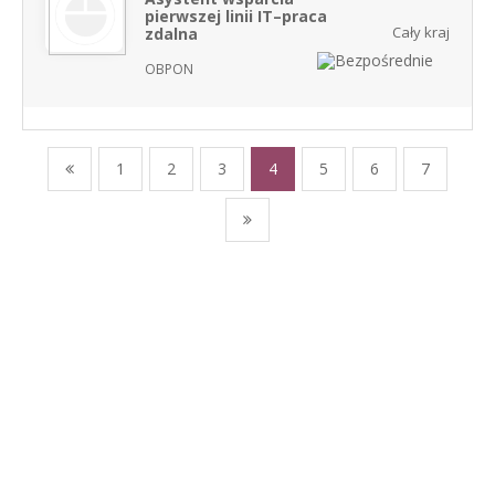
pierwszej linii IT–praca
Cały kraj
zdalna
OBPON
1
2
3
4
5
6
7
NASZE SERWISY BRANŻOWE
PRACUJ W IT
PRACUJ W SPRZEDAŻY
PRACUJ W FINANSACH
PRACUJ W HR
PRACUJ W MEDIACH