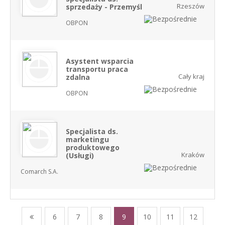
Rzeszów
sprzedaży - Przemyśl
OBPON
Asystent wsparcia
transportu praca
Cały kraj
zdalna
OBPON
Specjalista ds.
marketingu
produktowego
Kraków
(Usługi)
Comarch S.A.
6
7
8
9
10
11
12