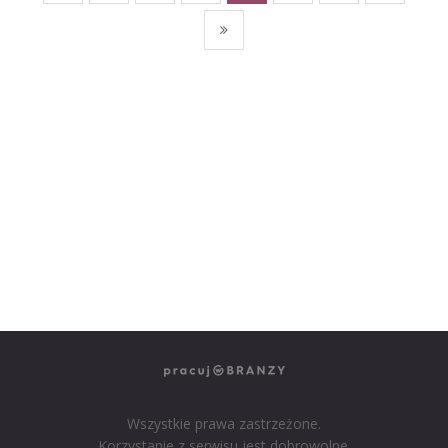
NASZE SERWISY BRANŻOWE
PRACUJ W IT
PRACUJ W SPRZEDAŻY
PRACUJ W FINANSACH
PRACUJ W HR
PRACUJ W MEDIACH
PRACUJ W MARKETINGU
Wszystkie prawa zastrzeżone.
Korzystanie z serwisu jest dobrowolne.